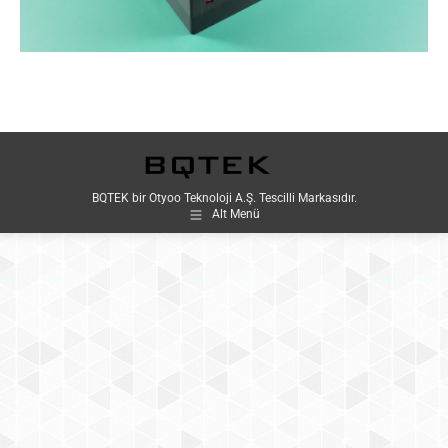
BQTEK bir Otyoo Teknoloji A.Ş. Tescilli Markasıdır.
Alt Menü