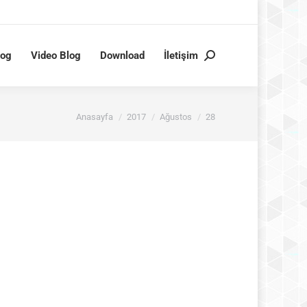
log
Video Blog
Download
İletişim
Search:
You are here:
Anasayfa
2017
Ağustos
28