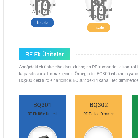
Kontrol
Kumanda Dahil
Kumanda Dahil
Anten Dahil
Anten Dahil
İncele
İncele
RF Ek Üniteler
Aşağıdaki ek ünite cihazları tek başına RF kumanda ile kontrol i
kapasitesini arttırmak içindir. Örneğin bir BQ300 cihazının ya
BQ300 deki 8 röle haricinde; BQ302 deki 4 kanallı led dimmerid
BQ301
BQ302
RF Ek Röle Ünitesi
RF Ek Led Dimmer