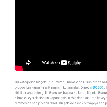
Bu kategoride bir çok ürünümüz bulunmaktadır. Bunlardan bazılar
olduğu için kapasite arttırımı için kullanılırlar. Örneğin
BQ300
ci
röleli bir ana ünite gelir. Bunu tek başına kullanabilirsiniz. Bun
cihazı ekleyerek cihazın kapasitesini 8 röle daha arttırabilir vey
dimmerede sahip olabilirsiniz. Bu şekilde esnek bir yapıya sahipt