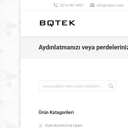
0216 987 4997
info@otyoo.com
Aydınlatmanızı veya perdelerini
Search:
Ürün Katagorileri
Gsm Kontrol ve Uyarı