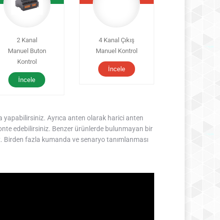
2 Kanal
4 Kanal Çıkış
Manuel Buton
Manuel Kontrol
Kontrol
İncele
İncele
yapabilirsiniz. Ayrıca anten olarak harici anten
monte edebilirsiniz. Benzer ürünlerde bulunmayan bir
iz. Birden fazla kumanda ve senaryo tanımlanması