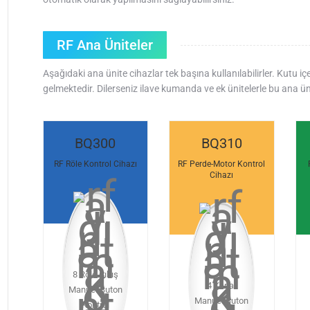
RF Ana Üniteler
Aşağıdaki ana ünite cihazlar tek başına kullanılabilirler. Kutu i
gelmektedir. Dilerseniz ilave kumanda ve ek ünitelerle bu ana üni
BQ300
BQ310
RF Röle Kontrol Cihazı
RF Perde-Motor Kontrol
Cihazı
8 Röle Çıkış
4 Kanal
Manuel Buton
Manuel Buton
Kontrol