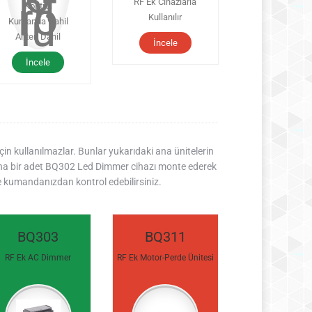
RF Ek Cihazlarla
Kontrol
Kullanılır
Kumanda Dahil
Anten Dahil
İncele
İncele
çin kullanılmazlar. Bunlar yukarıdaki ana ünitelerin
nına bir adet BQ302 Led Dimmer cihazı monte ederek
e kumandanızdan kontrol edebilirsiniz.
BQ303
BQ311
RF Ek AC Dimmer
RF Ek Motor-Perde Ünitesi