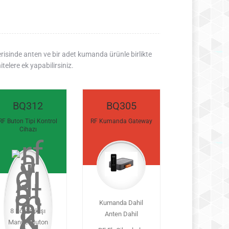
çerisinde anten ve bir adet kumanda ürünle birlikte
telere ek yapabilirsiniz.
BQ312
BQ305
RF Buton Tipi Kontrol
RF Kumanda Gateway
Cihazı
Kumanda Dahil
8 Röle Çıkışı
Anten Dahil
Manuel Buton