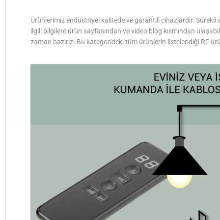
Ürünlerimiz endüstriyel kalitede ve garantili cihazlardır. Sürekl
ilgili bilgilere ürün sayfasından ve video blog kısmından ulaşabil
zaman hazırız. Bu kategorideki tüm ürünlerin listelendiği RF ür