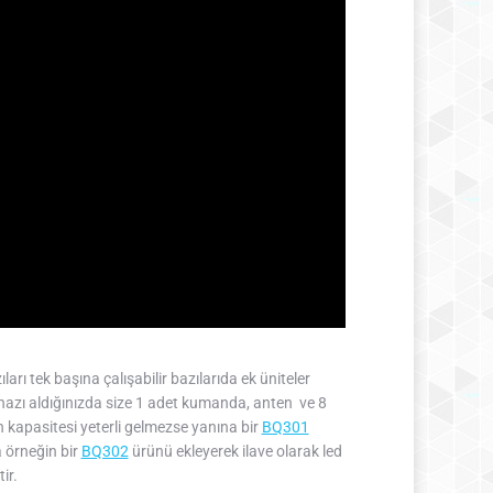
ı tek başına çalışabilir bazılarıda ek üniteler
hazı aldığınızda size 1 adet kumanda, anten ve 8
un kapasitesi yeterli gelmezse yanına bir
BQ301
a örneğin bir
BQ302
ürünü ekleyerek ilave olarak led
ir.