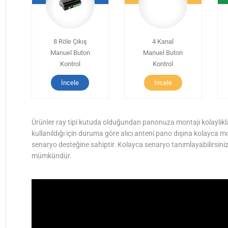
8 Röle Çıkış
4 Kanal
Manuel Buton
Manuel Buton
Kontrol
Kontrol
İncele
İncele
Ürünler ray tipi kutuda olduğundan panonuza montajı kolaylıkla 
kullanıldığı için duruma göre alıcı anteni pano dışına kolayca 
senaryo desteğine sahiptir. Kolayca senaryo tanımlayabilirsin
mümkündür.