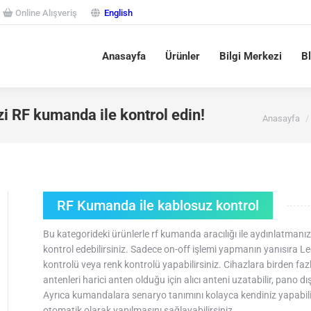
Online Alışveriş
English
Anasayfa
Ürünler
Bilgi Merkezi
B
You are her
zi RF kumanda ile kontrol edin!
Anasayfa
RF Kumanda ile kablosuz kontrol
Bu kategorideki ürünlerle rf kumanda aracılığı ile aydınlatmanız
kontrol edebilirsiniz. Sadece on-off işlemi yapmanın yanısıra Le
kontrolü veya renk kontrolü yapabilirsiniz. Cihazlara birden 
antenleri harici anten olduğu için alıcı anteni uzatabilir, pano dışı
Ayrıca kumandalara senaryo tanımını kolayca kendiniz yapabilir 
otomatik olarak yapılmasını sağlayabilirsiniz.