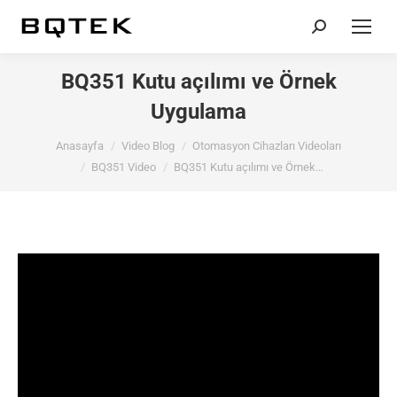
Search:
BQ351 Kutu açılımı ve Örnek
Uygulama
You are here:
Anasayfa
Video Blog
Otomasyon Cihazları Videoları
BQ351 Video
BQ351 Kutu açılımı ve Örnek…