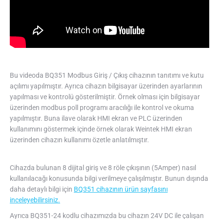
Bu videoda BQ351 Modbus Giriş / Çıkış cihazının tanıtımı ve kutu
açılımı yapılmıştır. Ayrıca cihazın bilgisayar üzerinden ayarlarının
yapılması ve kontrolü gösterilmiştir. Örnek olması için bilgisayar
üzerinden modbus poll programı aracılığı ile kontrol ve okuma
yapılmıştır. Buna ilave olarak HMI ekran ve PLC üzerinden
kullanımını göstermek içinde örnek olarak Weintek HMI ekran
üzerinden cihazın kullanımı özetle anlatılmıştır.
Cihazda bulunan 8 dijital giriş ve 8 röle çıkışının (5Amper) nasıl
kullanılacağı konusunda bilgi verilmeye çalışılmıştır. Bunun dışında
daha detaylı bilgi için
BQ351 cihazının ürün sayfasını
inceleyebilirsiniz.
Ayrıca BQ351-24 kodlu cihazımızda bu cihazın 24V DC ile çalışan