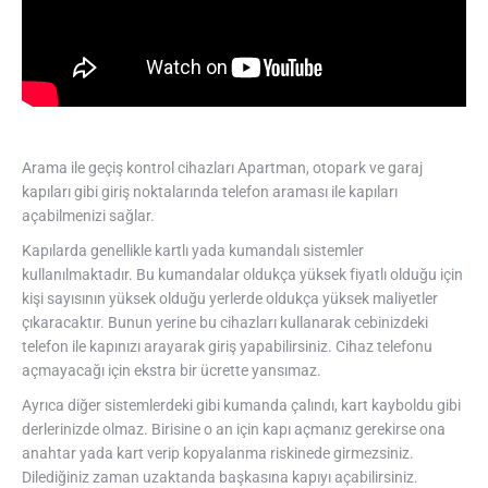
Arama ile geçiş kontrol cihazları Apartman, otopark ve garaj
kapıları gibi giriş noktalarında telefon araması ile kapıları
açabilmenizi sağlar.
Kapılarda genellikle kartlı yada kumandalı sistemler
kullanılmaktadır. Bu kumandalar oldukça yüksek fiyatlı olduğu için
kişi sayısının yüksek olduğu yerlerde oldukça yüksek maliyetler
çıkaracaktır. Bunun yerine bu cihazları kullanarak cebinizdeki
telefon ile kapınızı arayarak giriş yapabilirsiniz. Cihaz telefonu
açmayacağı için ekstra bir ücrette yansımaz.
Ayrıca diğer sistemlerdeki gibi kumanda çalındı, kart kayboldu gibi
derlerinizde olmaz. Birisine o an için kapı açmanız gerekirse ona
anahtar yada kart verip kopyalanma riskinede girmezsiniz.
Dilediğiniz zaman uzaktanda başkasına kapıyı açabilirsiniz.