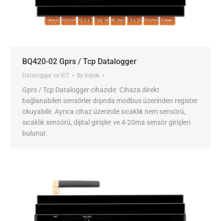
BQ420-02 Gprs / Tcp Datalogger
Datalogger ve IOT
By
bqtek
Gprs / Tcp Datalogger cihazıdır. Cihaza direkt
bağlanabilen sensörler dışında modbus üzerinden register
okuyabilir. Ayrıca cihaz üzerinde sıcaklık nem sensörü,
sıcaklık sensörü, dijital girişler ve 4-20ma sensör girişleri
bulunur.