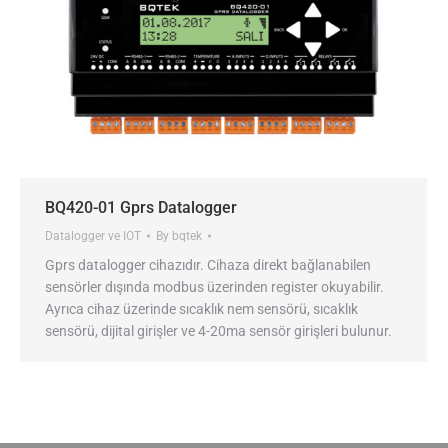
BQ420-01 Gprs Datalogger
Datalogger ve IOT
By
bqtek
Gprs datalogger cihazıdır. Cihaza direkt bağlanabilen
sensörler dışında modbus üzerinden register okuyabilir.
Ayrıca cihaz üzerinde sıcaklık nem sensörü, sıcaklık
sensörü, dijital girişler ve 4-20ma sensör girişleri bulunur.