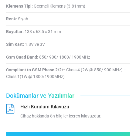
Klemens Tipi:
Geçmeli Klemens (3.81mm)
Renk:
Siyah
Boyutlar:
138 x 63,5 x 31 mm
Sim Kart:
1.8V ve 3V
Gsm Quad Band:
850/ 900/ 1800/ 1900MHz
Compliant to GSM Phase 2/2+:
Class 4 (2W @ 850/ 900 MHz) –
Class 1(1W @ 1800/1900MHz)
Dokümanlar ve Yazılımlar
Hızlı Kurulum Kılavuzu
Cihaz hakkında ön bilgiler içeren kılavuzdur.