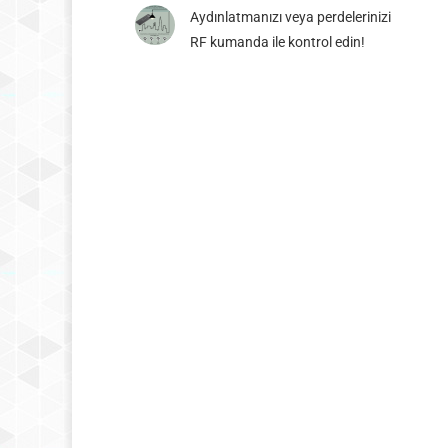
Aydınlatmanızı veya perdelerinizi
RF kumanda ile kontrol edin!
BQ301 RF Röle Ek Modül 
BQ302 RF Led Dim Ek
Modül 4x