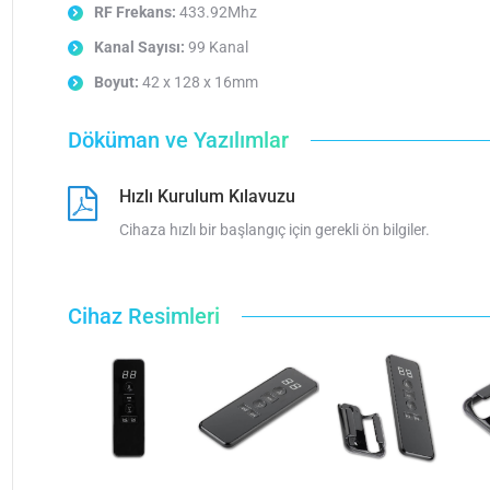
RF Frekans:
433.92Mhz
Kanal Sayısı:
99 Kanal
Boyut:
42 x 128 x 16mm
Döküman ve Yazılımlar
Hızlı Kurulum Kılavuzu
Cihaza hızlı bir başlangıç için gerekli ön bilgiler.
Cihaz Resimleri