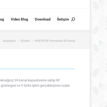
log
Video Blog
Download
İletişim
Search:
You are here:
Anasayfa
Ürünler
KMD99 RF Kumanda 99 Kanal
bileceğiniz 99 kanal kapasitesine sahip RF
göstergesi ve 5 farklı işlem gerçekleştiren tuşlar