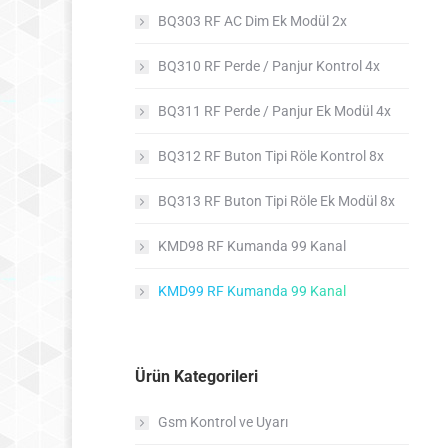
BQ303 RF AC Dim Ek Modül 2x
BQ310 RF Perde / Panjur Kontrol 4x
BQ311 RF Perde / Panjur Ek Modül 4x
BQ312 RF Buton Tipi Röle Kontrol 8x
BQ313 RF Buton Tipi Röle Ek Modül 8x
KMD98 RF Kumanda 99 Kanal
KMD99 RF Kumanda 99 Kanal
Ürün Kategorileri
Gsm Kontrol ve Uyarı