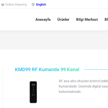
Online Alışveriş
English
Anasayfa
Ürünler
Bilgi Merkezi
B
KMD99 RF Kumanda 99 Kanal
RF ana alıcı cihazları kontrol ede
kumandadır. Üzerinde digital sayı 
bulunmaktadır.