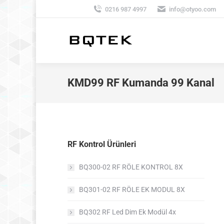
0216 987 4997
info@otyoo.com
KMD99 RF Kumanda 99 Kanal
RF Kontrol Ürünleri
BQ300-02 RF RÖLE KONTROL 8X
BQ301-02 RF RÖLE EK MODUL 8X
BQ302 RF Led Dim Ek Modül 4x