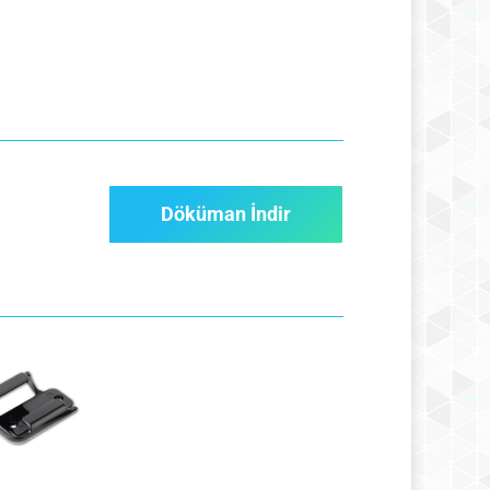
Döküman İndir