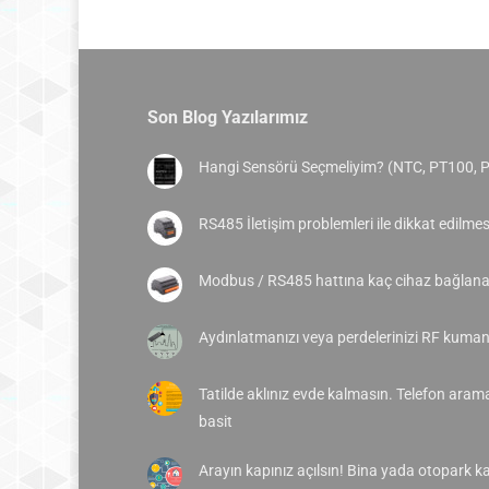
Son Blog Yazılarımız
Hangi Sensörü Seçmeliyim? (NTC, PT100, 
RS485 İletişim problemleri ile dikkat edilme
Modbus / RS485 hattına kaç cihaz bağlanab
Aydınlatmanızı veya perdelerinizi RF kumand
Tatilde aklınız evde kalmasın. Telefon aram
basit
Arayın kapınız açılsın! Bina yada otopark ka