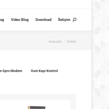
log
Video Blog
Download
İletişim
Search:
You are here:
Anasayfa
Ürünler
m Gprs Modem
Gsm Kapı Kontrol