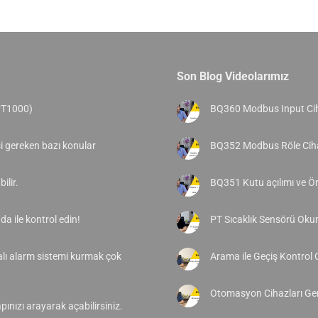
Son Blog Videolarımız
PT1000)
BQ360 Modbus Input Cih
si gereken bazı konular
BQ352 Modbus Röle Ciha
ilir.
BQ351 Kutu açılımı ve 
a ile kontrol edin!
PT Sıcaklık Sensörü Ok
alı alarm sistemi kurmak çok
Arama ile Geçiş Kontrol 
Otomasyon Cihazları Gen
pınızı arayarak açabilirsiniz.