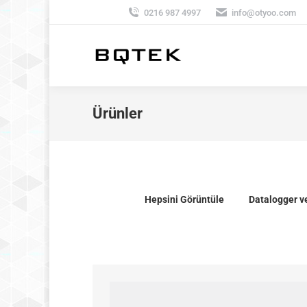
0216 987 4997
info@otyoo.com
Ürünler
Hepsini Görüntüle
Datalogger v