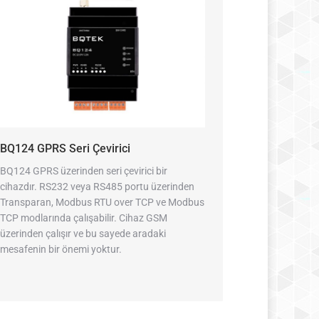
BQ124 GPRS Seri Çevirici
BQ124 GPRS üzerinden seri çevirici bir
cihazdır. RS232 veya RS485 portu üzerinden
Transparan, Modbus RTU over TCP ve Modbus
TCP modlarında çalışabilir. Cihaz GSM
üzerinden çalışır ve bu sayede aradaki
mesafenin bir önemi yoktur.