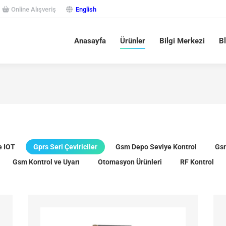
Online Alışveriş
English
Anasayfa
Ürünler
Bilgi Merkezi
B
e IOT
Gprs Seri Çeviriciler
Gsm Depo Seviye Kontrol
Gs
Gsm Kontrol ve Uyarı
Otomasyon Ürünleri
RF Kontrol