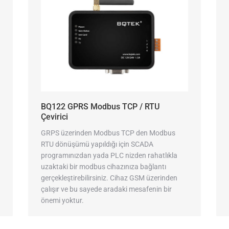
BQ122 GPRS Modbus TCP / RTU
Çevirici
GRPS üzerinden Modbus TCP den Modbus
RTU dönüşümü yapıldığı için SCADA
programınızdan yada PLC nizden rahatlıkla
uzaktaki bir modbus cihazınıza bağlantı
gerçekleştirebilirsiniz. Cihaz GSM üzerinden
çalışır ve bu sayede aradaki mesafenin bir
önemi yoktur.