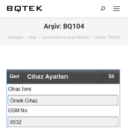
Search:
Arşiv:
BQ104
You are here:
Anasayfa
Blog
Gsm Kontrol ve Uyarı Cihazları
Bölüm: "BQ104"