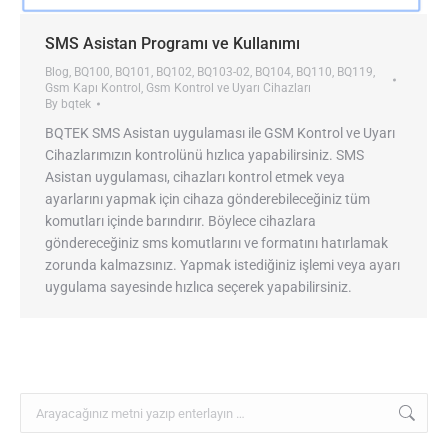
SMS Asistan Programı ve Kullanımı
Blog
,
BQ100
,
BQ101
,
BQ102
,
BQ103-02
,
BQ104
,
BQ110
,
BQ119
,
Gsm Kapı Kontrol
,
Gsm Kontrol ve Uyarı Cihazları
By
bqtek
BQTEK SMS Asistan uygulaması ile GSM Kontrol ve Uyarı
Cihazlarımızın kontrolünü hızlıca yapabilirsiniz. SMS
Asistan uygulaması, cihazları kontrol etmek veya
ayarlarını yapmak için cihaza gönderebileceğiniz tüm
komutları içinde barındırır. Böylece cihazlara
göndereceğiniz sms komutlarını ve formatını hatırlamak
zorunda kalmazsınız. Yapmak istediğiniz işlemi veya ayarı
uygulama sayesinde hızlıca seçerek yapabilirsiniz.
Search: