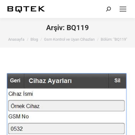
Search:
Arşiv:
BQ119
You are here:
Anasayfa
Blog
Gsm Kontrol ve Uyarı Cihazları
Bölüm: "BQ119"