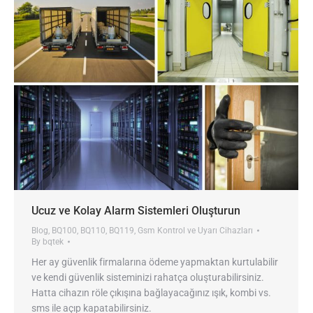
Ucuz ve Kolay Alarm Sistemleri Oluşturun
Blog
,
BQ100
,
BQ110
,
BQ119
,
Gsm Kontrol ve Uyarı Cihazları
By
bqtek
Her ay güvenlik firmalarına ödeme yapmaktan kurtulabilir
ve kendi güvenlik sisteminizi rahatça oluşturabilirsiniz.
Hatta cihazın röle çıkışına bağlayacağınız ışık, kombi vs.
sms ile açıp kapatabilirsiniz.