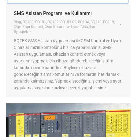
SMS Asistan Programı ve Kullanımı
Blog
,
BQ100
,
BQ101
,
BQ102
,
BQ103-02
,
BQ104
,
BQ110
,
BQ119
,
Gsm Kapı Kontrol
,
Gsm Kontrol ve Uyarı Cihazları
By
bqtek
BQTEK SMS Asistan uygulaması ile GSM Kontrol ve Uyarı
Cihazlarımızın kontrolünü hızlıca yapabilirsiniz. SMS
Asistan uygulaması, cihazları kontrol etmek veya
ayarlarını yapmak için cihaza gönderebileceğiniz tüm
komutları içinde barındırır. Böylece cihazlara
göndereceğiniz sms komutlarını ve formatını hatırlamak
zorunda kalmazsınız. Yapmak istediğiniz işlemi veya ayarı
uygulama sayesinde hızlıca seçerek yapabilirsiniz.