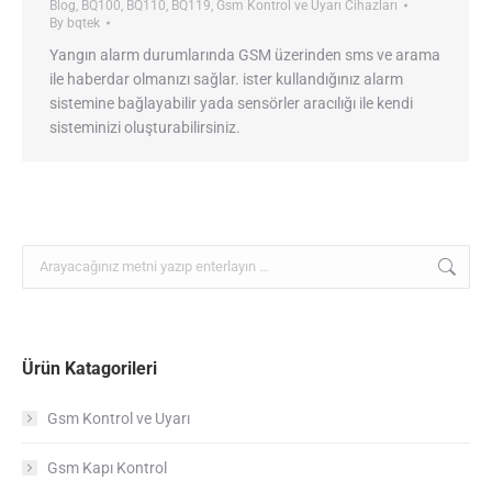
Blog
,
BQ100
,
BQ110
,
BQ119
,
Gsm Kontrol ve Uyarı Cihazları
By
bqtek
Yangın alarm durumlarında GSM üzerinden sms ve arama
ile haberdar olmanızı sağlar. ister kullandığınız alarm
sistemine bağlayabilir yada sensörler aracılığı ile kendi
sisteminizi oluşturabilirsiniz.
Search:
Ürün Katagorileri
Gsm Kontrol ve Uyarı
Gsm Kapı Kontrol