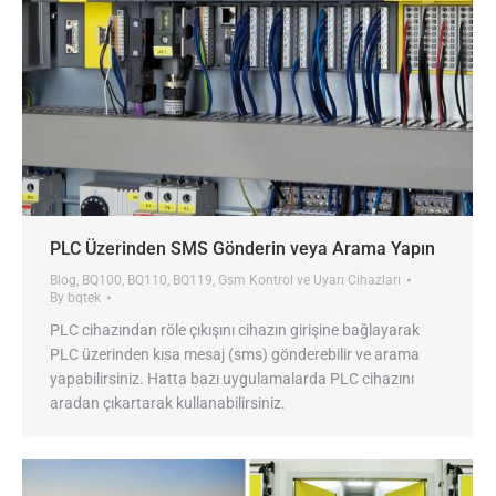
PLC Üzerinden SMS Gönderin veya Arama Yapın
Blog
,
BQ100
,
BQ110
,
BQ119
,
Gsm Kontrol ve Uyarı Cihazları
By
bqtek
PLC cihazından röle çıkışını cihazın girişine bağlayarak
PLC üzerinden kısa mesaj (sms) gönderebilir ve arama
yapabilirsiniz. Hatta bazı uygulamalarda PLC cihazını
aradan çıkartarak kullanabilirsiniz.