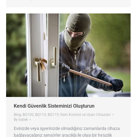
Kendi Güvenlik Sisteminizi Oluşturun
Blog
,
BQ100
,
BQ110
,
BQ119
,
Gsm Kontrol ve Uyarı Cihazları
By
bqtek
Evinizde veya işyerinizde olmadığınız zamanlarda cihaza
bağlayacağınız sensörler aracılığı ile olası bir hırsızlık