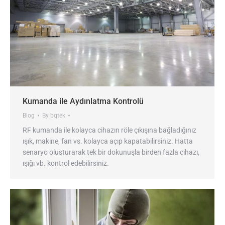
Kumanda ile Aydınlatma Kontrolü
Blog
By
bqtek
RF kumanda ile kolayca cihazın röle çıkışına bağladığınız
ışık, makine, fan vs. kolayca açıp kapatabilirsiniz. Hatta
senaryo oluşturarak tek bir dokunuşla birden fazla cihazı,
ışığı vb. kontrol edebilirsiniz.