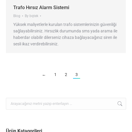
Trafo Hırsız Alarm Sistemi
Blog
By
bqtek
Yüksek maliyetlerle kurulan trafo sistemlerinizin güvenliği
sağlayabilirsiniz. Hırsızlık durumunda sms yada arama ile
haberdar olabilir dilerseniz cihaza bağlayacağınız siren ile
sesli ikaz verdirebilirsiniz.
←
1
2
3
Search:
Ürün Katagorileri