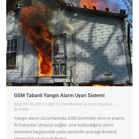
GSM Tabanlı Yangın Alarm Uyarı Sistemi
Blog
,
BQ100
,
BQ110
,
BQ119
,
Gsm Kontrol ve Uyarı Cihazları
By
bqtek
Yangın alarm durumlarında GSM üzerinden sms ve arama
ile haberdar olmanızı sağlar. ister kullandığınız alarm
sistemine bağlayabilir yada sensörler aracılığı ile kendi
sisteminizi oluşturabilirsiniz.