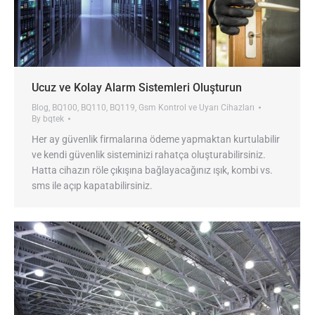
Ucuz ve Kolay Alarm Sistemleri Oluşturun
Blog
,
BQ100
,
BQ110
,
BQ119
,
Gsm Kontrol ve Uyarı Cihazları
By
bqtek
Her ay güvenlik firmalarına ödeme yapmaktan kurtulabilir
ve kendi güvenlik sisteminizi rahatça oluşturabilirsiniz.
Hatta cihazın röle çıkışına bağlayacağınız ışık, kombi vs.
sms ile açıp kapatabilirsiniz.