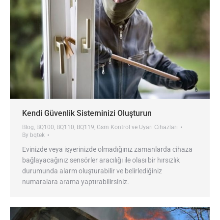
Kendi Güvenlik Sisteminizi Oluşturun
Blog
,
BQ100
,
BQ110
,
BQ119
,
Gsm Kontrol ve Uyarı Cihazları
By
bqtek
Evinizde veya işyerinizde olmadığınız zamanlarda cihaza
bağlayacağınız sensörler aracılığı ile olası bir hırsızlık
durumunda alarm oluşturabilir ve belirlediğiniz
numaralara arama yaptırabilirsiniz.