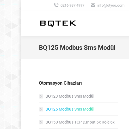
0216 987 4997
info@otyoo.com
BQ125 Modbus Sms Modül
Otomasyon Cihazları
BQ123 Modbus Sms Modül
BQ125 Modbus Sms Modül
BQ150 Modbus TCP D.Input 6x Röle 6x