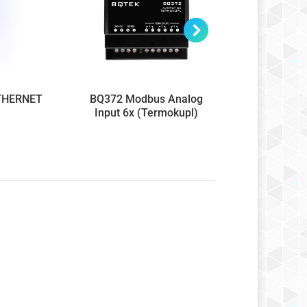
THERNET
BQ372 Modbus Analog
BQ370-06N
Input 6x (Termokupl)
Input (4X
1