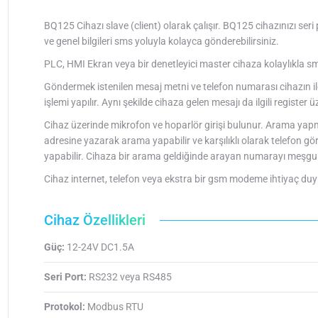
BQ125 Cihazı slave (client) olarak çalışır. BQ125 cihazınızı ser
ve genel bilgileri sms yoluyla kolayca gönderebilirsiniz.
PLC, HMI Ekran veya bir denetleyici master cihaza kolaylıkla sm
Göndermek istenilen mesaj metni ve telefon numarası cihazın ilg
işlemi yapılır. Aynı şekilde cihaza gelen mesajı da ilgili register 
Cihaz üzerinde mikrofon ve hoparlör girişi bulunur. Arama yapmak
adresine yazarak arama yapabilir ve karşılıklı olarak telefon gö
yapabilir. Cihaza bir arama geldiğinde arayan numarayı meşgul
Cihaz internet, telefon veya ekstra bir gsm modeme ihtiyaç du
Cihaz Özellikleri
Güç:
12-24V DC1.5A
Seri Port:
RS232 veya RS485
Protokol:
Modbus RTU