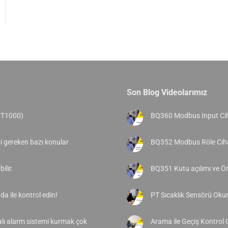
Son Blog Videolarımız
PT1000)
BQ360 Modbus Input Cih
si gereken bazı konular
BQ352 Modbus Röle Ciha
ilir.
BQ351 Kutu açılımı ve 
a ile kontrol edin!
PT Sıcaklık Sensörü Ok
alı alarm sistemi kurmak çok
Arama ile Geçiş Kontrol 