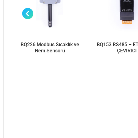
ş
BQ226 Modbus Sıcaklık ve
BQ153 RS485 – E
Nem Sensörü
ÇEVİRİCİ