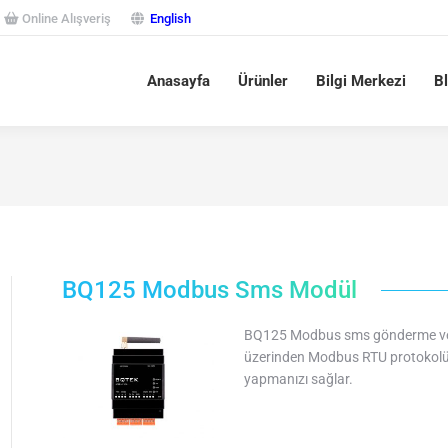
Online Alışveriş
English
Anasayfa
Ürünler
Bilgi Merkezi
B
BQ125 Modbus Sms Modül
BQ125 Modbus sms gönderme ve a
üzerinden Modbus RTU protokolü 
yapmanızı sağlar.