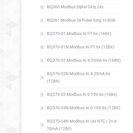
BQ360 Modbus Dijital Giriş 24x
BQ361 Modbus 3x Pulse Giriş 1x Röle
BQ370-01 Modbus AI PT 6x (16Bit)
BQ370-01N Modbus AI PT 6x (12Bit)
BQ370-02 Modbus AI 4-20mA 6x (16Bit)
BQ370-02N Modbus AI 4-20mA 6x
(12Bit)
BQ370-03 Modbus AI 0-10V 6x (16Bit)
BQ370-03N Modbus AI 0-10V 6x (12Bit)
BQ370-04N Modbus AI (4x NTC / 2x 4-
20mA (12Bit)