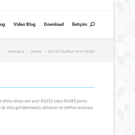
log
Video Blog
Download
İletişim
Search:
You are here:
Anasayfa
Ürünler
BQ125 Modbus Sms Modül
lma cihazı seri port RS232 veya RS485 portu
ile sms göndermenizi, almanızı ve telefon araması