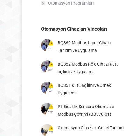
Otomasyon Programları
Otomasyon Cihazları Videoları
BQ360 Modbus Input Cihazı
BQ123 Modbus Sms Modül
BQ353 Modbus Dijital Giri
ve Röle 8x
Tanıtım ve Uygulama
BQ352 Modbus Röle Cihazı Kutu
açılımı ve Uygulama
BQ351 Kutu açılımı ve Örnek
Uygulama
PT Sıcaklık Sensörü Okuma ve
Modbus Çevrimi (BQ370-01)
Otomasyon Cihazları Genel Tanıtım