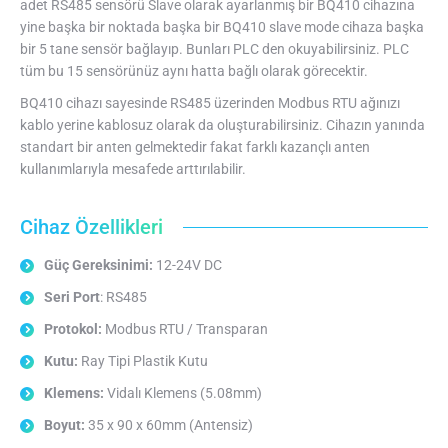
adet RS485 sensörü Slave olarak ayarlanmış bir BQ410 cihazına
yine başka bir noktada başka bir BQ410 slave mode cihaza başka
bir 5 tane sensör bağlayıp. Bunları PLC den okuyabilirsiniz. PLC
tüm bu 15 sensörünüz aynı hatta bağlı olarak görecektir.
BQ410 cihazı sayesinde RS485 üzerinden Modbus RTU ağınızı
kablo yerine kablosuz olarak da oluşturabilirsiniz. Cihazın yanında
standart bir anten gelmektedir fakat farklı kazançlı anten
kullanımlarıyla mesafede arttırılabilir.
Cihaz Özellikleri
Güç Gereksinimi:
12-24V DC
Seri Port
: RS485
Protokol:
Modbus RTU / Transparan
Kutu:
Ray Tipi Plastik Kutu
Klemens:
Vidalı Klemens (5.08mm)
Boyut:
35 x 90 x 60mm (Antensiz)