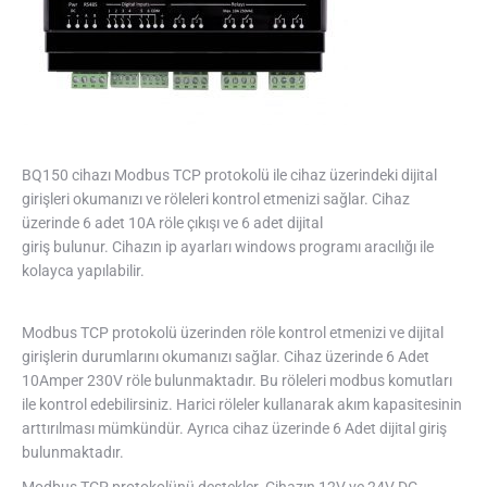
BQ150 cihazı Modbus TCP protokolü ile cihaz üzerindeki dijital
girişleri okumanızı ve röleleri kontrol etmenizi sağlar. Cihaz
üzerinde 6 adet 10A röle çıkışı ve 6 adet dijital
giriş bulunur. Cihazın ip ayarları windows programı aracılığı ile
kolayca yapılabilir.
Modbus TCP protokolü üzerinden röle kontrol etmenizi ve dijital
girişlerin durumlarını okumanızı sağlar. Cihaz üzerinde 6 Adet
10Amper 230V röle bulunmaktadır. Bu röleleri modbus komutları
ile kontrol edebilirsiniz. Harici röleler kullanarak akım kapasitesinin
arttırılması mümkündür. Ayrıca cihaz üzerinde 6 Adet dijital giriş
bulunmaktadır.