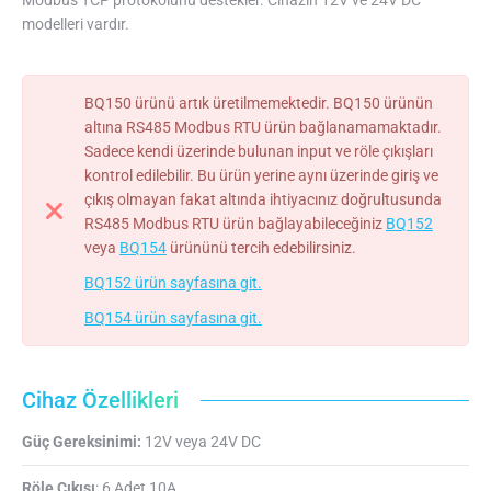
Modbus TCP protokolünü destekler. Cihazın 12V ve 24V DC
modelleri vardır.
BQ150 ürünü artık üretilmemektedir. BQ150 ürünün
altına RS485 Modbus RTU ürün bağlanamamaktadır.
Sadece kendi üzerinde bulunan input ve röle çıkışları
kontrol edilebilir. Bu ürün yerine aynı üzerinde giriş ve
çıkış olmayan fakat altında ihtiyacınız doğrultusunda
RS485 Modbus RTU ürün bağlayabileceğiniz
BQ152
veya
BQ154
ürününü tercih edebilirsiniz.
BQ152 ürün sayfasına git.
BQ154 ürün sayfasına git.
Cihaz Özellikleri
Güç Gereksinimi:
12V veya 24V DC
Röle Çıkışı
: 6 Adet 10A